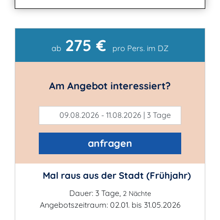
275 €
Kontakt
ab
pro Pers. im DZ
Am Angebot interessiert?
09.08.2026 - 11.08.2026 | 3 Tage
anfragen
Mal raus aus der Stadt (Frühjahr)
Dauer: 3 Tage,
2 Nächte
Angebotszeitraum: 02.01. bis 31.05.2026