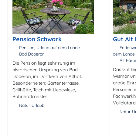
Pension Schwark
Gut Alt
Pension, Urlaub auf dem Lande
Ferienwo
Bad Doberan
dem Lande
Alt Farp
Die Pension liegt sehr ruhig im
Das Gut li
historischen Ursprung von Bad
Wismar und 
Doberan, im Dorfkern von Althof.
große Ein
Besonderheiten: Gartenterrasse,
Personen i
Grillhütte, Teich mit Liegewiese,
Fachwerkha
Bahnhoftransfer
Vollblutar
Natur-Urlaub
Natur-U