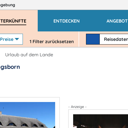
mgebung
TERKÜNFTE
ENTDECKEN
ANGEBOT
Preise
Reisedate
1
Filter zurücksetzen
Urlaub auf dem Lande
ngsborn
- Anzeige -