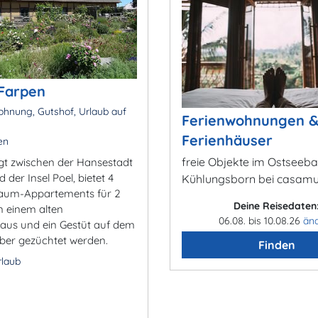
 Farpen
hnung, Gutshof, Urlaub auf
Ferienwohnungen 
Ferienhäuser
en
freie Objekte im Ostseeb
egt zwischen der Hansestadt
der Insel Poel, bietet 4
Kühlungsborn bei casam
raum-Appartements für 2
Deine Reisedaten
n einem alten
06.08. bis 10.08.26
än
us und ein Gestüt auf dem
aber gezüchtet werden.
Finden
rlaub