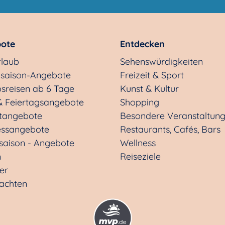
ote
Entdecken
rlaub
Sehenswürdigkeiten
saison-Angebote
Freizeit & Sport
sreisen ab 6 Tage
Kunst & Kultur
& Feiertagsangebote
Shopping
tangebote
Besondere Veranstaltun
essangebote
Restaurants, Cafés, Bars
saison - Angebote
Wellness
n
Reiseziele
ter
achten