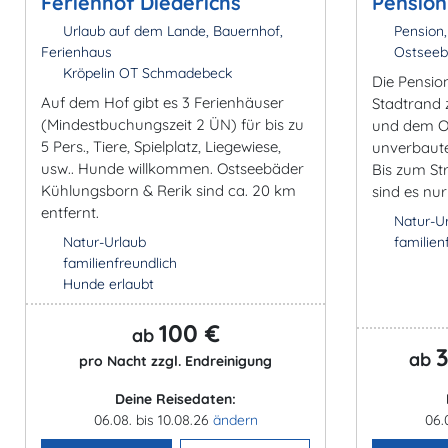
Ferienhof Diederichs
Pension
Urlaub auf dem Lande, Bauernhof,
Pension,
Ferienhaus
Ostseeb
Kröpelin OT Schmadebeck
Die Pension
Auf dem Hof gibt es 3 Ferienhäuser
Stadtrand 
(Mindestbuchungszeit 2 ÜN) für bis zu
und dem O
5 Pers., Tiere, Spielplatz, Liegewiese,
unverbaute
usw.. Hunde willkommen. Ostseebäder
Bis zum St
Kühlungsborn & Rerik sind ca. 20 km
sind es nur
entfernt.
Natur-U
Natur-Urlaub
familien
familienfreundlich
Hunde erlaubt
100 €
ab
3
ab
pro Nacht zzgl. Endreinigung
Deine Reisedaten:
06.08. bis 10.08.26
ändern
06.