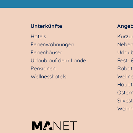
Unterkünfte
Angeb
Hotels
Kurzu
Ferienwohnungen
Neben
Ferienhäuser
Urlaub
Urlaub auf dem Lande
Fest- 
Pensionen
Rabat
Wellnesshotels
Welln
Haupt
Oster
Silves
Weihn