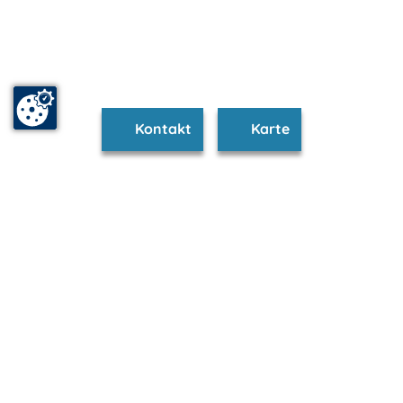
Kontakt
Karte
www.kuehlungsborn.m-vp.de ist Teil von
mvp.de - Urlaub & Freizeit
© 2026
MANET Marketing GmbH