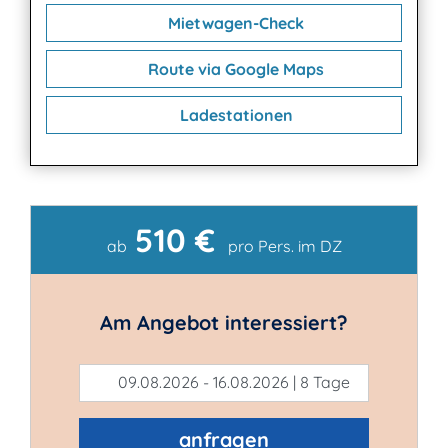
Mietwagen-Check
Route via Google Maps
Ladestationen
510 €
Kontakt
ab
pro Pers. im DZ
Am Angebot interessiert?
09.08.2026 - 16.08.2026 | 8 Tage
anfragen