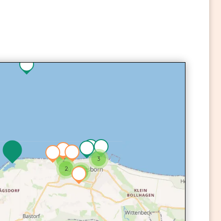
3
2
2
3