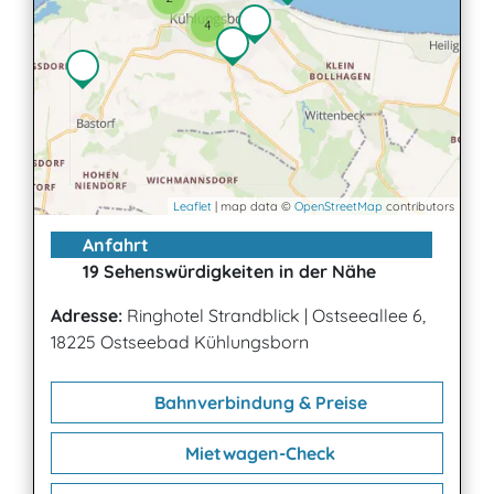
4
Leaflet
| map data ©
OpenStreetMap
contributors
Anfahrt
19 Sehenswürdigkeiten in der Nähe
Adresse:
Ringhotel Strandblick
|
Ostseeallee 6,
18225 Ostseebad Kühlungsborn
Bahnverbindung & Preise
Mietwagen-Check