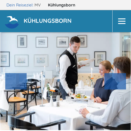
Dein Reiseziel:
MV
Kühlungsborn
KÜHLUNGSBORN