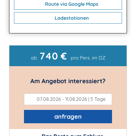
Route via Google Maps
Ladestationen
740 €
Kontakt
ab
pro Pers. im DZ
Am Angebot interessiert?
07.08.2026 - 11.08.2026 | 5 Tage
anfragen