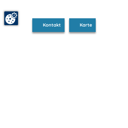
Kontakt
Karte
www.kuehlungsborn.m-vp.de ist Teil von
mvp.de - Urlaub & Freizeit
© 2026
MANET Marketing GmbH
Newsletter