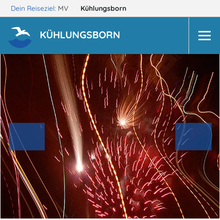
Dein Reiseziel:
MV
Kühlungsborn
KÜHLUNGSBORN