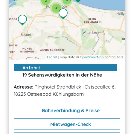
2
4
Leaflet
| map data ©
OpenStreetMap
contributors
Anfahrt
19 Sehenswürdigkeiten in der Nähe
Adresse:
Ringhotel Strandblick
|
Ostseeallee 6,
18225 Ostseebad Kühlungsborn
Bahnverbindung & Preise
Mietwagen-Check