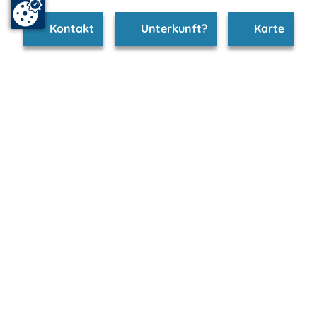
Kontakt
Unterkunft?
Karte
www.kuehlungsborn.m-vp.de ist Teil von
mvp.de - Urlaub & Freizeit
© 2026
MANET Marketing GmbH
Newsletter
Bleib auf dem Laufenden!