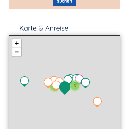
suchen
Karte & Anreise
+
−
3
2