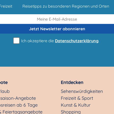
reizeit
Reisetipps zu besonderen Regionen und Orten
Jetzt Newsletter
abonnieren
Ich akzeptiere die
Datenschutzerklärung
.
ote
Entdecken
rlaub
Sehenswürdigkeiten
saison-Angebote
Freizeit & Sport
sreisen ab 6 Tage
Kunst & Kultur
& Feiertagsangebote
Shopping