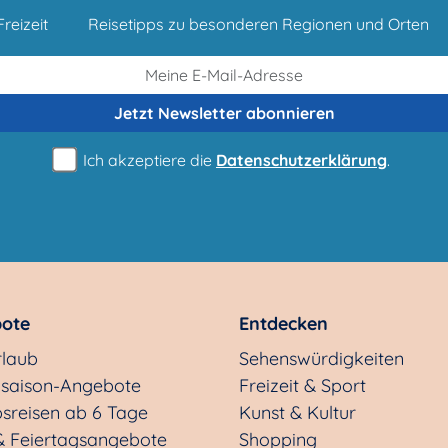
reizeit
Reisetipps zu besonderen Regionen und Orten
Jetzt Newsletter
abonnieren
Ich akzeptiere die
Datenschutzerklärung
.
ote
Entdecken
rlaub
Sehenswürdigkeiten
saison-Angebote
Freizeit & Sport
sreisen ab 6 Tage
Kunst & Kultur
& Feiertagsangebote
Shopping