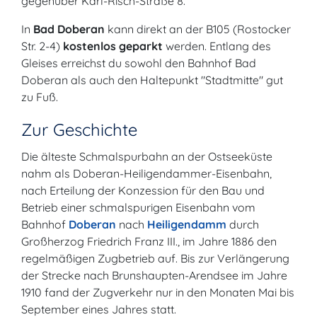
gegenüber Karl-Risch-Straße 8.
In
Bad Doberan
kann direkt an der B105 (Rostocker
Str. 2-4)
kostenlos geparkt
werden. Entlang des
Gleises erreichst du sowohl den Bahnhof Bad
Doberan als auch den Haltepunkt "Stadtmitte" gut
zu Fuß.
Zur Geschichte
Die älteste Schmalspurbahn an der Ostseeküste
nahm als Doberan-Heiligendammer-Eisenbahn,
nach Erteilung der Konzession für den Bau und
Betrieb einer schmalspurigen Eisenbahn vom
Bahnhof
Doberan
nach
Heiligendamm
durch
Großherzog Friedrich Franz III., im Jahre 1886 den
regelmäßigen Zugbetrieb auf. Bis zur Verlängerung
der Strecke nach Brunshaupten-Arendsee im Jahre
1910 fand der Zugverkehr nur in den Monaten Mai bis
September eines Jahres statt.