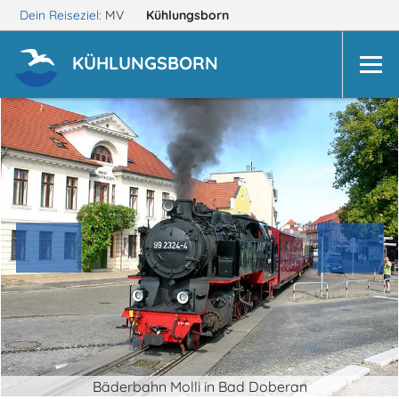
Dein Reiseziel:
MV
Kühlungsborn
KÜHLUNGSBORN
Bäderbahn Molli in Bad Doberan